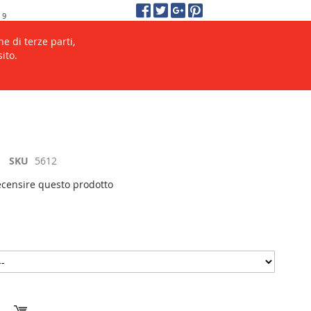
 9
enze.
Salta
Carrello
Accedi
al
e di terze parti,
contenuto
ito.
Cerca
Cerca
SKU
5612
recensire questo prodotto