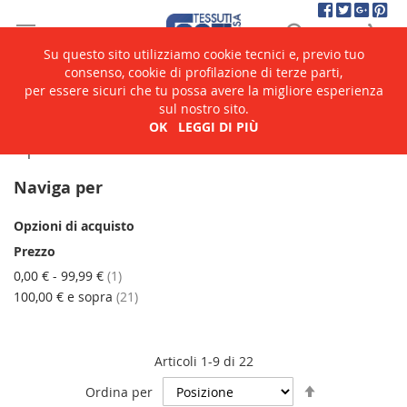
Salta
Cerca
Ca
al
contenuto
Su questo sito utilizziamo cookie tecnici e, previo tuo
consenso, cookie di profilazione di terze parti,
per essere sicuri che tu possa avere la migliore esperienza
Home
Catalogo
Specchi
sul nostro sito.
OK
LEGGI DI PIÙ
Specchi
Naviga per
Opzioni di acquisto
Prezzo
elemento
0,00 €
-
99,99 €
1
elementi
100,00 €
e sopra
21
Articoli
1
-
9
di
22
Imposta
Ordina per
la