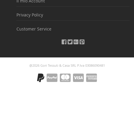
Il mio Account
Privacy Policy
Customer Service
@2026 Gori Tessuti & Casa SRL P.Iva 03086090481