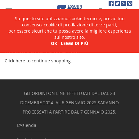
Salta
Cerca
Ca
al
contenuto
Su questo sito utilizziamo cookie tecnici e, previo tuo
consenso, cookie di profilazione di terze parti,
per essere sicuri che tu possa avere la migliore esperienza
Carrello
sul nostro sito.
OK
LEGGI DI PIÙ
Non ci sono articoli nel tuo carrello.
Click
here
to continue shopping.
GLI ORDINI ON LINE EFFETTUATI DAL DAL 23
DICEMBRE 2024 AL 6 GENNAIO 2025 SARANNO
PROCESSATI A PARTIRE DAL 7 GENNAIO 2025.
L'Azienda