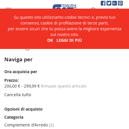
Salta
Cerca
Ca
al
contenuto
Su questo sito utilizziamo cookie tecnici e, previo tuo
consenso, cookie di profilazione di terze parti,
per essere sicuri che tu possa avere la migliore esperienza
Home
Catalogo
sul nostro sito.
OK
LEGGI DI PIÙ
Catalogo
Naviga per
Ora acquista per
Prezzo
200,00 € - 299,99 €
Rimuovi questo articolo
Cancella tutto
Opzioni di acquisto
Categoria
elementi
Complementi d'Arredo
2