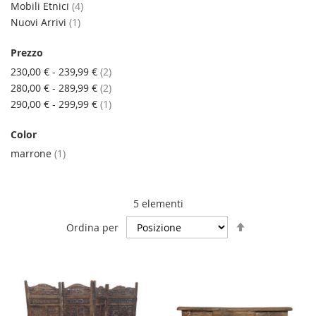
elementi
Mobili Etnici
4
elemento
Nuovi Arrivi
1
Prezzo
elementi
230,00 €
-
239,99 €
2
elementi
280,00 €
-
289,99 €
2
elemento
290,00 €
-
299,99 €
1
Color
elemento
marrone
1
5
elementi
Imposta
Ordina per
la
direzione
decrescente