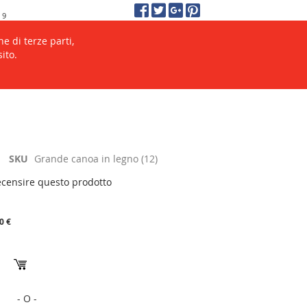
 9
enze.
Salta
Carrello
Accedi
al
e di terze parti,
contenuto
ito.
Cerca
Cerca
SKU
Grande canoa in legno (12)
recensire questo prodotto
0 €