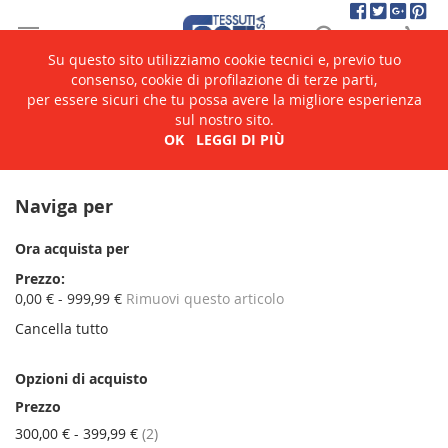
Salta
Cerca
Ca
al
contenuto
Su questo sito utilizziamo cookie tecnici e, previo tuo
consenso, cookie di profilazione di terze parti,
per essere sicuri che tu possa avere la migliore esperienza
Home
Catalogo
Mobili Etnici
Scaffali e Librerie
sul nostro sito.
OK
LEGGI DI PIÙ
Scaffali e Librerie
Naviga per
Ora acquista per
Prezzo
0,00 € - 999,99 €
Rimuovi questo articolo
Cancella tutto
Opzioni di acquisto
Prezzo
elementi
300,00 €
-
399,99 €
2