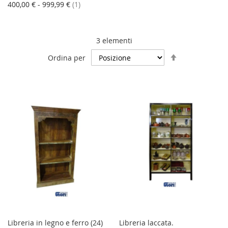
elemento
400,00 €
-
999,99 €
1
3
elementi
Imposta
Ordina per
la
direzione
decrescente
Libreria in legno e ferro (24)
Libreria laccata.