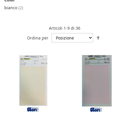
elementi
bianco
2
Articoli
1
-
9
di
36
Imposta
Ordina per
la
direzione
decrescente