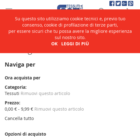
Salta
Cerca
Ca
al
contenuto
Su questo sito utilizziamo cookie tecnici e, previo tuo
consenso, cookie di profilazione di terze parti,
per essere sicuri che tu possa avere la migliore esperienza
Home
Catalogo
sul nostro sito.
OK
LEGGI DI PIÙ
Catalogo
Naviga per
Ora acquista per
Categoria
Tessuti
Rimuovi questo articolo
Prezzo
0,00 € - 9,99 €
Rimuovi questo articolo
Cancella tutto
Opzioni di acquisto