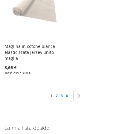
Maglina in cotone bianca
elasticizzata jersey unito
maglia
3,66 €
3,00 €
Pagina
Attualmente stai leggendo la pagina
Pagina
Pagina
Pagina
Pagina
Successivo
1
2
3
4
La mia lista desideri