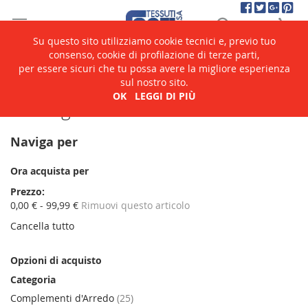
Salta
Cerca
Ca
al
contenuto
Su questo sito utilizziamo cookie tecnici e, previo tuo
consenso, cookie di profilazione di terze parti,
per essere sicuri che tu possa avere la migliore esperienza
Home
Catalogo
sul nostro sito.
OK
LEGGI DI PIÙ
Catalogo
Naviga per
Ora acquista per
Prezzo
0,00 € - 99,99 €
Rimuovi questo articolo
Cancella tutto
Opzioni di acquisto
Categoria
elementi
Complementi d'Arredo
25