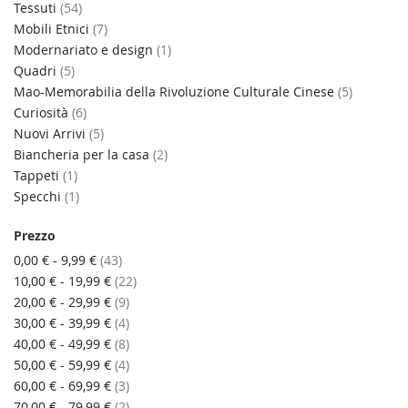
elementi
Tessuti
54
elementi
Mobili Etnici
7
elemento
Modernariato e design
1
elementi
Quadri
5
elementi
Mao-Memorabilia della Rivoluzione Culturale Cinese
5
elementi
Curiosità
6
elementi
Nuovi Arrivi
5
elementi
Biancheria per la casa
2
elemento
Tappeti
1
elemento
Specchi
1
Prezzo
elementi
0,00 €
-
9,99 €
43
elementi
10,00 €
-
19,99 €
22
elementi
20,00 €
-
29,99 €
9
elementi
30,00 €
-
39,99 €
4
elementi
40,00 €
-
49,99 €
8
elementi
50,00 €
-
59,99 €
4
elementi
60,00 €
-
69,99 €
3
elementi
70,00 €
-
79,99 €
2