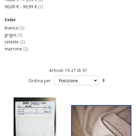
elementi
90,00 €
-
99,99 €
2
Color
elementi
bianco
5
elementi
grigio
3
elementi
celeste
2
elementi
marrone
2
Articoli
19
-
27
di
97
Imposta
Ordina per
la
direzione
decrescente