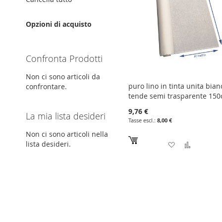
Opzioni di acquisto
Confronta Prodotti
Non ci sono articoli da
puro lino in tinta unita bian
confrontare.
tende semi trasparente 15
9,76 €
La mia lista desideri
8,00 €
Non ci sono articoli nella
Aggiungi
Aggiung
lista desideri.
alla
al
lista
confron
desideri