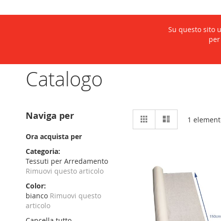
Shop
L'Azienda
Arte
Su questo sito u
per
Home
Catalogo
Catalogo
Mostra
Naviga per
Griglia
Lista
1
element
come
Ora acquista per
Categoria
Tessuti per Arredamento
Rimuovi questo articolo
Color
bianco
Rimuovi questo
articolo
Cancella tutto