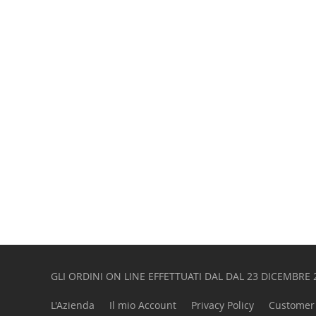
GLI ORDINI ON LINE EFFETTUATI DAL DAL 23 DICEMBRE
L'Azienda
Il mio Account
Privacy Policy
Customer 