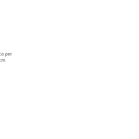
co per
0cm
i
to