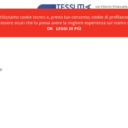
via Vittorio Emanuele,
50041, Calenzano, Fir
Tel. 055 8876321.2.3
tilizziamo cookie tecnici e, previo tuo consenso, cookie di profilazion
Fax 055 8876324
info@goritessuti.com
 essere sicuri che tu possa avere la migliore esperienza sul nostro s
OK
LEGGI DI PIÙ
o